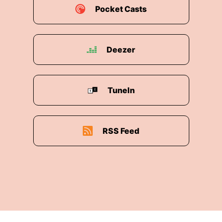
Pocket Casts
Deezer
TuneIn
RSS Feed